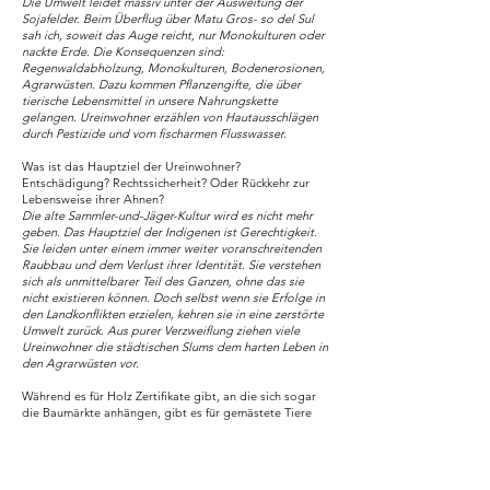
Die Umwelt leidet massiv unter der Ausweitung der
Sojafelder. Beim Überflug über Matu Gros- so del Sul
sah ich, soweit das Auge reicht, nur Monokulturen oder
nackte Erde. Die Konsequenzen sind:
Regenwaldabholzung, Monokulturen, Bodenerosionen,
Agrarwüsten. Dazu kommen Pflanzengifte, die über
tierische Lebensmittel in unsere Nahrungskette
gelangen. Ureinwohner erzählen von Hautausschlägen
durch Pestizide und vom fischarmen Flusswasser.
Was ist das Hauptziel der Ureinwohner?
Entschädigung? Rechtssicherheit? Oder Rückkehr zur
Lebensweise ihrer Ahnen?
Die alte Sammler-und-Jäger-Kultur wird es nicht mehr
geben. Das Hauptziel der Indigenen ist Gerechtigkeit.
Sie leiden unter einem immer weiter voranschreitenden
Raubbau und dem Verlust ihrer Identität. Sie verstehen
sich als unmittelbarer Teil des Ganzen, ohne das sie
nicht existieren können. Doch selbst wenn sie Erfolge in
den Landkonflikten erzielen, kehren sie in eine zerstörte
Umwelt zurück. Aus purer Verzweiflung ziehen viele
Ureinwohner die städtischen Slums dem harten Leben in
den Agrarwüsten vor.
Während es für Holz Zertifikate gibt, an die sich sogar
die Baumärkte anhängen, gibt es für gemästete Tiere
keinen Verbraucherhinweis. Könnte das helfen?
Die Kennzeichnungspflicht stellt ein großes Problem
dar. Ob Ihr Steak, der Joghurt oder das Omelett,
welches Sie gerade essen, mit transgenem Soja und