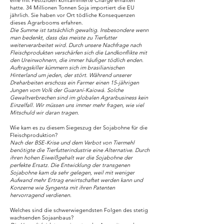
eine mit Pestiziden kontaminierte Charge erhalten
hatte. 34 Millionen Tonnen Soja importiert die EU
jährlich. Sie haben vor Ort tödliche Konsequenzen
dieses Agrarbooms erfahren.
Die Summe ist tatsächlich gewaltig. Insbesondere wenn
man bedenkt, dass das meiste zu Tierfutter
weiterverarbeitet wird. Durch unsere Nachfrage nach
Fleischprodukten verschärfen sich die Landkonflikte mit
den Ureinwohnern, die immer häufiger tödlich enden.
Auftragskiller kümmern sich im brasilianischen
Hinterland um jeden, der stört. Während unserer
Dreharbeiten erschoss ein Farmer einen 15-jährigen
Jungen vom Volk der Guaraní-Kaiowá. Solche
Gewaltverbrechen sind im globalen Agrarbusiness kein
Einzelfall. Wir müssen uns immer mehr fragen, wie viel
Mitschuld wir daran tragen.
Wie kam es zu diesem Siegeszug der Sojabohne für die
Fleischproduktion?
Nach der BSE-Krise und dem Verbot von Tiermehl
benötigte die Tierfutterindustrie eine Alternative. Durch
ihren hohen Eiweißgehalt war die Sojabohne der
perfekte Ersatz. Die Entwicklung der transgenen
Sojabohne kam da sehr gelegen, weil mit weniger
Aufwand mehr Ertrag erwirtschaftet werden kann und
Konzerne wie Syngenta mit ihren Patenten
hervorragend verdienen.
Welches sind die schwerwiegendsten Folgen des stetig
wachsenden Sojaanbaus?