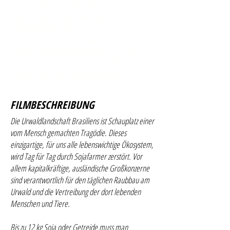
und präzises Bild über den rasant
wachsenden Sojaanbau und über die
Auswirkungen die unser
Konsumverhalten auf Natur und Umwelt
haben. Gleichzeitig zeigt der Film, wie es
auch anders gehen könnte und bietet
aufschlussreiche Lösungsansätze.
FILMBESCHREIBUNG
Die Urwaldlandschaft Brasiliens ist Schauplatz einer
vom Mensch gemachten Tragödie. Dieses
einzigartige, für uns alle lebenswichtige Ökosystem,
wird Tag für Tag durch Sojafarmer zerstört. Vor
allem kapitalkräftige, ausländische Großkonzerne
sind verantwortlich für den täglichen Raubbau am
Urwald und die Vertreibung der dort lebenden
Menschen und Tiere.
Bis zu 12 kg Soja oder Getreide muss man