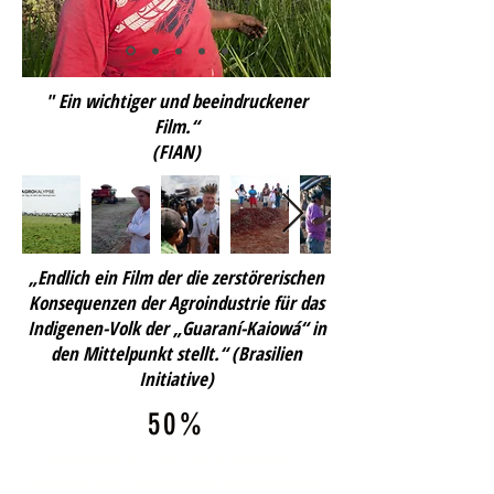
"
Ein wichtiger und beeindruckener
Film.
“
(FIAN)
„Endlich ein Film der die zerstörerischen
Konsequenzen der Agroindustrie für das
Indigenen-Volk der „Guaraní-Kaiowá“ in
den Mittelpunkt stellt.“ (Brasilien
Initiative)
50%
„AGROKALYPSE – der Tag an dem das
Gensoja kam“ zeichnet ein vielschichtiges